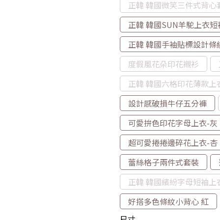
正韓 韓國微笑三件式背心
正韓 韓國SUN羊駝上衣短
正韓 韓國手袖貼標設計條
度假風花朵印花襯衫
正韓 韓國六格印花薄款上
設計感破損牛仔五分褲
可愛拚色印花字母上衣-灰
超可愛捲捲邊碎花上衣-杏
蕾絲格子兩件式套裝
正韓 韓國繽紛字母短袖上
好搭多色條紋小背心 紅
尺寸