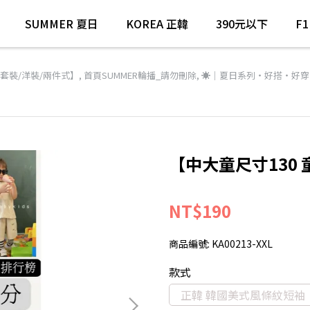
SUMMER 夏日
KOREA 正韓
390元以下
F
套裝/洋裝/兩件式】
,
首頁SUMMER輪播_請勿刪除
,
☀️｜夏日系列・好搭・好穿
【中大童尺寸130 
NT$190
商品編號:
KA00213-XXL
款式
正韓 韓國美式風條紋短袖