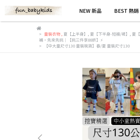
NEW 新品
BEST 熱銷
童裝衣物
,
夏【上半身】
,
夏【下半身-短褲/裙】
,
夏【
補・先來先挑｜【挑三件享88折】⚡️
【中大童尺寸130 童裝現貨】春/夏 童裝尺寸130