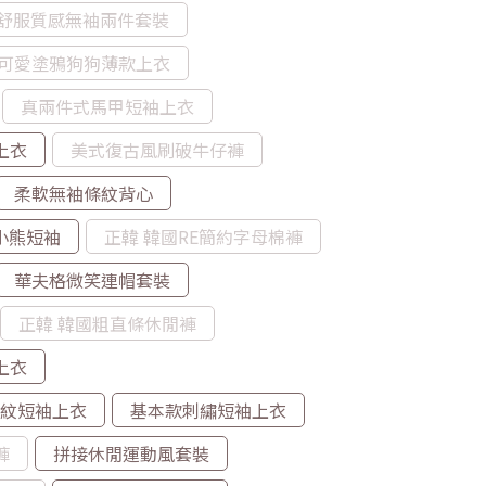
舒服質感無袖兩件套裝
可愛塗鴉狗狗薄款上衣
真兩件式馬甲短袖上衣
上衣
美式復古風刷破牛仔褲
柔軟無袖條紋背心
舞小熊短袖
正韓 韓國RE簡約字母棉褲
華夫格微笑連帽套裝
正韓 韓國粗直條休閒褲
上衣
M條紋短袖上衣
基本款刺繡短袖上衣
褲
拼接休閒運動風套裝