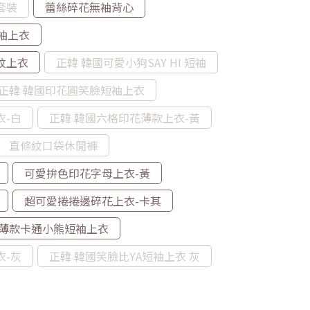
套裝
蕾絲碎花無袖背心
袖上衣
紋上衣
正韓 韓國可愛小狗SAY HI 短袖
正韓 韓國印花圓笑臉短袖上衣
衣-白
正韓 韓國六格印花薄款上衣-黃
直條紋口袋休閒褲
可愛拚色印花字母上衣-黃
超可愛捲捲邊碎花上衣-卡其
薄款卡通小熊短袖上衣
衣-灰
正韓 韓國笑臉比YA短袖上衣 灰