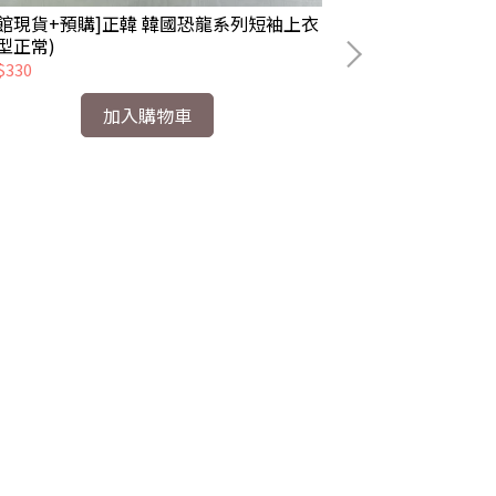
全館現貨+預購]正韓 韓國恐龍系列短袖上衣
設計感五星破洞
型正常)
$330
NT$390
加入購物車