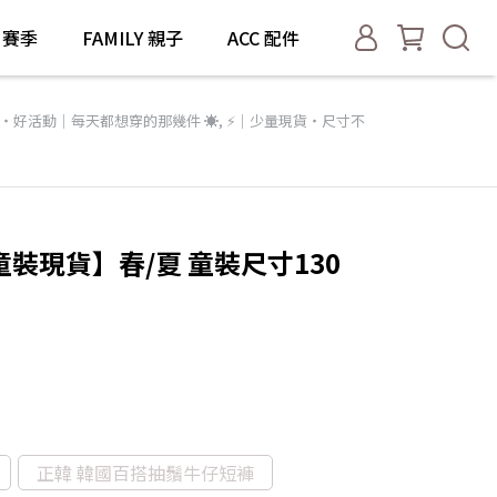
1 賽季
FAMILY 親子
ACC 配件
・好活動｜每天都想穿的那幾件 ☀️
,
⚡️｜少量現貨・尺寸不
童裝現貨】春/夏 童裝尺寸130
正韓 韓國百搭抽鬚牛仔短褲