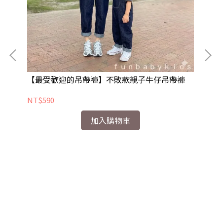
【最受歡迎的吊帶褲】不敗款親子牛仔吊帶褲
[
NT$590
NT
加入購物車
薄