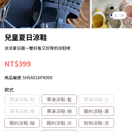
1
/
29
兒童夏日涼鞋
涼涼夏日選一雙好看又好穿的涼鞋吧
NT$399
商品編號:
SHSA016PK000
款式
果凍涼鞋-粉
果凍涼鞋-藍
果凍涼鞋-白
果凍涼鞋-橘
果凍涼鞋-綠
簡約涼鞋-黑
簡約涼鞋-咖
簡約涼鞋-米
狗狗涼鞋-杏