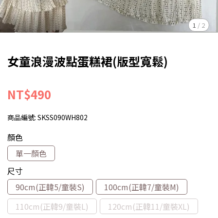
1
/
2
女童浪漫波點蛋糕裙(版型寬鬆)
NT$490
商品編號:
SKSS090WH802
顏色
單一顏色
尺寸
90cm(正韓5/童裝S)
100cm(正韓7/童裝M)
110cm(正韓9/童裝L)
120cm(正韓11/童裝XL)