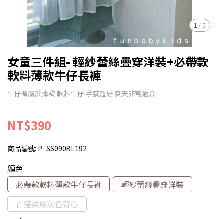
1
/
5
女童三件組- 輕紗蕾絲疊穿洋裝+必帶款
軟料薄款牛仔長褲
牛仔褲屬於薄款 軟料牛仔 手感超好 夏天非常適合
NT$390
商品編號:
PTSS090BL192
顏色
必帶款軟料薄款牛仔長褲
輕紗蕾絲疊穿洋裝
百搭柔膚灰色背心