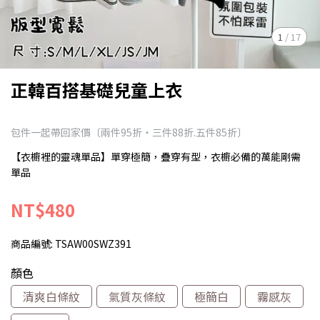
1
/
17
正韓百搭基礎兒童上衣
包件一起帶回家價〔兩件95折‧三件88折.五件85折〕
【衣櫥裡的靈魂單品】單穿極簡，疊穿有型，衣櫥必備的萬能剛需
單品
NT$480
商品編號:
TSAW00SWZ391
顏色
清爽白條紋
氣質灰條紋
極簡白
霧感灰