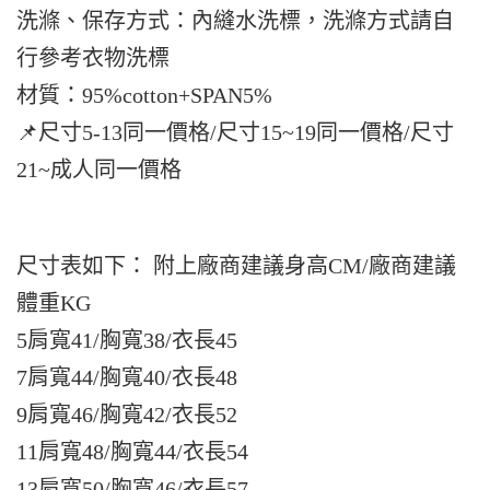
洗滌、保存方式：內縫水洗標，洗滌方式請自
行參考衣物洗標
材質：95%cotton+SPAN5%
📌尺寸5-13同一價格/尺寸15~19同一價格/尺寸
21~成人同一價格
尺寸表如下： 附上廠商建議身高CM/廠商建議
體重KG
5肩寬41/胸寬38/衣長45
7肩寬44/胸寬40/衣長48
9肩寬46/胸寬42/衣長52
11肩寬48/胸寬44/衣長54
13肩寬50/胸寬46/衣長57