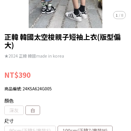
1
/
8
正韓 韓國太空梭親子短袖上衣(版型偏
大)
★2024 正韓 韓國made in korea
NT$390
商品編號:
24KSA624G005
顏色
深灰
白
尺寸
90cm(正韓5/童裝S)
100cm(正韓7/童裝M)