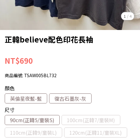
1
/
4
正韓believe配色印花長袖
NT$690
商品編號:
TSAW005BL732
顏色
英倫星夜藍-藍
復古石墨灰-灰
尺寸
90cm(正韓5/童裝S)
100cm(正韓7/童裝M)
110cm(正韓9/童裝L)
120cm(正韓11/童裝XL)