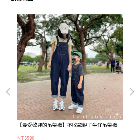
【最受歡迎的吊帶褲】不敗款親子牛仔吊帶褲
[
NT$590
NT