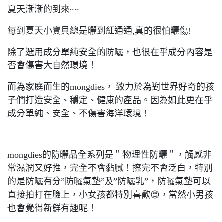
夏天漸漸的到來~~
每到夏天小寶貝總是曬到紅通通,真的很怕曬傷!
除了選用成分單純安全的防曬，也很在乎成分內容是
否會傷害大自然環境！
而為家庭而生的mongdies， 致力於為對世界好奇的孩
子們打造安全、穩定、健康的產品。因為如此更在乎
成分單純、安全、不傷害海洋環境！
mongdies的防曬品全系列是＂物理性防曬＂，觸感非
常濕潤又好推，完全不會黏膩！擦完不會泛白，特別
的是防曬有分”防曬氣墊”及”防曬乳”，防曬氣墊可以
直接拍打在臉上，小女孩都特別喜歡😍，當然小男孩
也會覺得新鮮有趣呢！