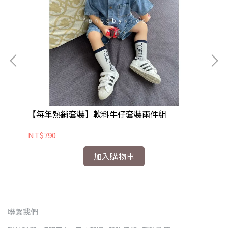
【每年熱銷套裝】軟料牛仔套裝兩件組
[
NT$790
NT
加入購物車
聯繫我們