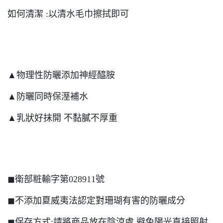
如何清潔 :以清水毛巾擦拭即可
▲物理性防曬添加神經醯胺
▲防曬同時保溼補水
▲乳狀好抹開 不黏膩不厚重
◼︎衛部粧輸字第028911號
◼︎不添加夏威夷法認定對珊瑚有害的防曬成分
◼︎保存方式:請將商品放在陰涼處 避免陽光直接照射