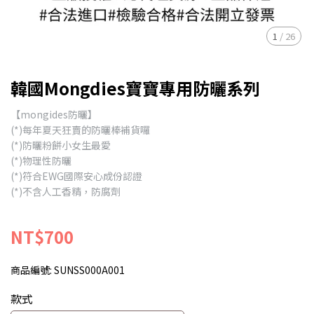
1
/
26
韓國Mongdies寶寶專用防曬系列
【mongides防曬】
(*)每年夏天狂賣的防曬棒補貨囉
(*)防曬粉餅小女生最愛
(*)物理性防曬
(*)符合EWG國際安心成份認證
(*)不含人工香精，防腐劑
NT$700
商品編號:
SUNSS000A001
款式